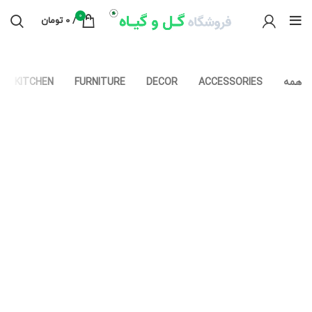
0
/
0
تومان
همه
ACCESSORIES
DECOR
FURNITURE
KITCHEN
VENENATIS NAM PHASELLUS
LIGHTING