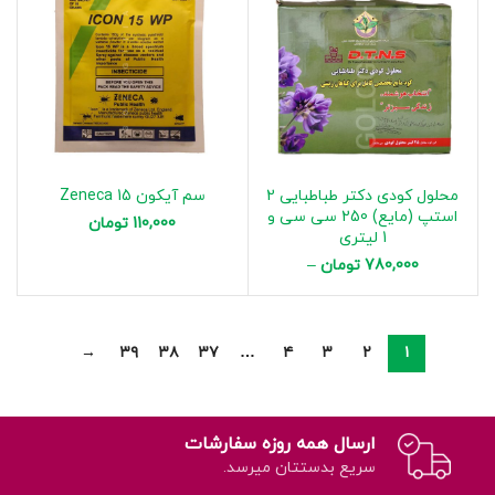
محلول کودی دکتر طباطبایی 2
سم آیکون 15 Zeneca
استپ (مایع) 250 سی سی و
110,000
تومان
1 لیتری
780,000
تومان
–
1,250,000
تومان
→
۳۹
۳۸
۳۷
…
۴
۳
۲
۱
ارسال همه روزه سفارشات
سریع بدستتان میرسد.