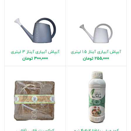
آبپاش آبیاری آیناز 1.5 لیتری
آبپاش آبیاری آیناز 3 لیتری
255,000
تومان
300,000
تومان
کود مرغی بارافزا 2-2-4 نیم
کوکوپیت قالبی (قالبی