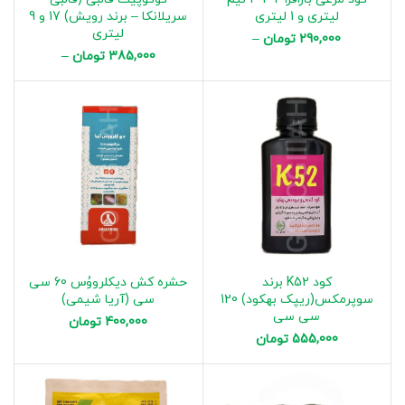
لیتری و 1 لیتری
سریلانکا – برند رویش) 17 و 9
لیتری
290,000
تومان
–
385,000
تومان
–
550,000
تومان
635,000
تومان
کود K52 برند
حشره کش دیکلرووُس 60 سی
سوپرمکس(ریپک بهکود) 120
سی (آریا شیمی)
سی سی
400,000
تومان
555,000
تومان