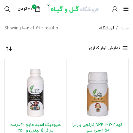
0
/
0
تومان
خانه
فروشگاه
Showing 1–12 of 463 results
نمایش نوار کناری
کود NPK 4-2-2 نارنجی بارافزا
هیومیک اسید مایع ۱۲ درصد
250 سی سی
بارافزا (۱ لیتری و ۲۵۰