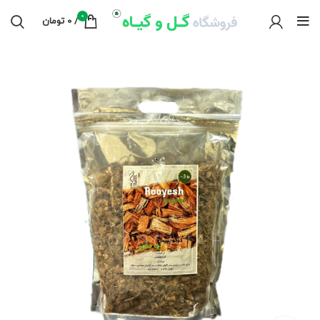
0
/
0
تومان