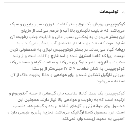
توضیحات
کوکوچیپس رویش
یک نوع بستر کاشت با وزن بسیار پایین و
سبک
می‌باشد. که قابلیت نگهداری بالا
آب
را فراهم می‌کند. از مزایای
این
بستر
می‌توان به زهکشی بسیار عالی و قابلیت جذب
رطوبت
آن
اشاره نمود، که به دلیل ساختار متخلخل آب را جذب می‌کند و به
ریشه
گیاه می‌رساند. در بستر کوکوچیپس نیازی به ضدعفونی کردن
نیست زیرا که کاملا
استریل
شده و
ضد قارچ
و آفات است و از رشد
حشرات و قارچ‌ها مضر جلوگیری می‌کند و سلامت گیاه را حفظ می‌کند.
کوکوچیپس به شکل قطعات ۷ تا ۱۷ میلی‌متر از پوسته
بیرونی
نارگیل
تشکیل شده و برای
هوادهی
و حفظ رطوبت خاک از آن
استفاده می‌شود.
کوکوچیپس یک بستر کاملا مناسب برای گیاهانی از جمله
آنتوریوم
و
ارکیده است که به رطوبت و هوادهی بالا نیاز دارند. همچنین این
محصول برای جوانه زنی و گل‌های شاخه بریده و گیاهچه‌ها مناسب
است. این محصول کاملا
ارگانیک
می‌باشد، تجزیه پذیری طبیعی دارد و
آسیبی به محیط زیست وارد نمی‌کند.