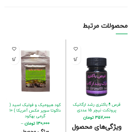
محصولات مرتبط
قرص💊باکتری رشد ارگانیک
کود هیومیک و فولیک اسید (
پروتکت نیچر 15 عددی
داکوتا سوپر مکس آمریکا ) 10
گرمی بهکود
357,000
تومان
130,000
تومان
–
ویژگی‌های محصول
175,000
تومان
ویژگی محصول