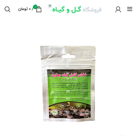
0
/
0
تومان