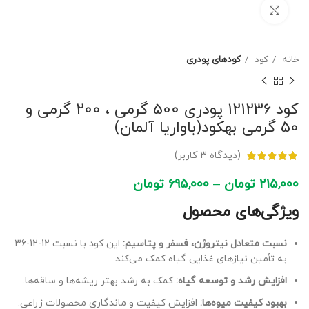
برای بزرگنمایی کلیک کنید
خانه
کود
کودهای پودری
کود 121236 پودری 500 گرمی ، 200 گرمی و
50 گرمی بهکود(باواریا آلمان)
(دیدگاه
3
کاربر)
215,000
تومان
–
695,000
تومان
ویژگی‌های محصول
نسبت متعادل نیتروژن، فسفر و پتاسیم:
این کود با نسبت 12-12-36
به تأمین نیازهای غذایی گیاه کمک می‌کند.
افزایش رشد و توسعه گیاه:
کمک به رشد بهتر ریشه‌ها و ساقه‌ها.
بهبود کیفیت میوه‌ها:
افزایش کیفیت و ماندگاری محصولات زراعی.