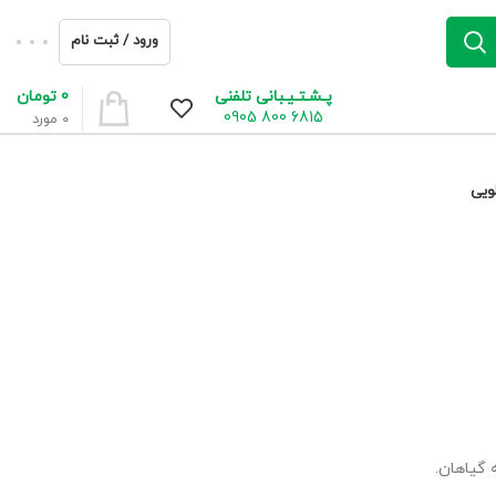
ورود / ثبت نام
0
تومان
پـشـتـیـبانی تلفنی
6815 800 0905
0
مورد
ویی
 گیاهان.