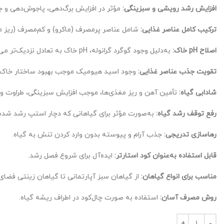
افزایش رشد رویشی و سبزینگی:
مؤثر در افزایش برگ‌دهی، پاجوش‌دهی و جو
ترکیب کامل عناصر غذایی:
شامل عناصر پرمصرف (ماکرو) و کم‌مصرف (ریز م
اصلاح pH خاک:
به‌دلیل وجود گوگرد گرانوله، pH خاک به تعادل نزدیک‌تر می‌شود.
تقویت جذب عناصر غذایی:
وجود اسید هیومیک موجب بهبود ساختار خاک و
شادابی گیاه:
تأمین آهن و ریز مغذی‌ها، موجب افزایش سبزینگی، طراوت و
رفع توقف رشد گیاه:
به‌صورت مؤثر برای گیاهانی که دچار استپ رشد شده‌ا
رهاسازی تدریجی:
جذب آرام و پیوسته بدون وارد کردن تنش به گیاه.
قابل استفاده به‌عنوان کود استارتر:
ایده‌آل برای شروع فصل رشد.
مناسب برای انواع گیاهان:
از گیاهان سبز آپارتمانی تا گیاهان زینتی فضای ب
روش مصرف آسان:
استفاده به صورت چال‌کود در اطراف ریشه گیاه.