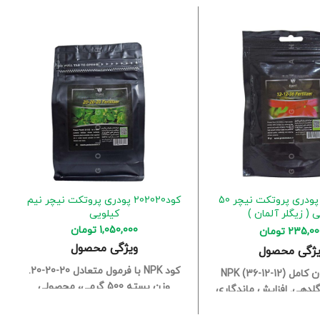
کود121236 پودری پروتکت نیچر 50
کود202020 پودری پروتکت نیچر نیم
 ( زیگلر آلمان )
کیلویی
1,050,000
تومان
235,00
تومان
ویژگی محصول
یژگی محصول
کود NPK با فرمول متعادل 20-20-20.
فرمولاسیون کامل NPK (36-12-12)
وزن بسته 500 گرمی، محصولی
گلدهی.
افزایش ماندگاری
مرغوب از زیگلر آلمان.
افزایش رشد
ا.
تقویت ساقه و بهبود
رویشی و تقویت برگ‌دهی گیاهان.