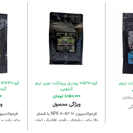
کت نیچر
کود105210 پودری پروتکت نچیر نیم
کیلویی
گرمی
1,050,000
تومان
0
یاهان
ویژگی محصول
و
گی
فرمولاسیون NPK 10-52-10 با فسفر
ال و درخت
بالا برای ریشه‌زایی قوی.
افزایش توان
برای رشد و 
گیاه در جذب آب و عناصر غذایی.
و دوام گل‌ه