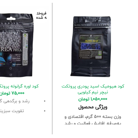
فروخت
ه شده
کود هیومیک اسید پودری پروتکت
کود اوره گرانوله پروت
نیچر نیم کیلویی
75,000
تومان
1,050,000
تومان
رشد و برگدهی گ
ویژگی محصول
تقویت سبزین
وزن بسته 500 گرم، اقتصادی و
مناسب برای انواع نه
به‌صرفه.
افزایش فعالیت و رشد
ریشه‌ها.
کاهش pH خاک و بهبود
شرایط جذب مواد غذایی.
مناسب برای