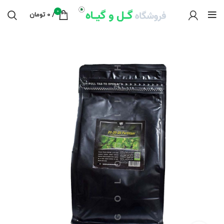
0
/
0
تومان