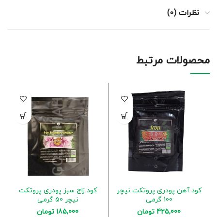
نظرات (0)
محصولات مرتبط
کود آهن پودری پروتکت نیچر
کود زاج سبز پودری پروتکت
100 گرمی
نیچر 50 گرمی
425,000
تومان
185,000
تومان