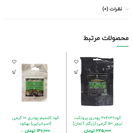
نظرات (0)
محصولات مرتبط
کود202020 پودری پروتکت
کود کلسیم پودری 10 گرمی
نیچر 50 گرمی (زیگلر آلمان)
(اسپانیایی) بهکود
235,000
تومان
130,000
تومان
–