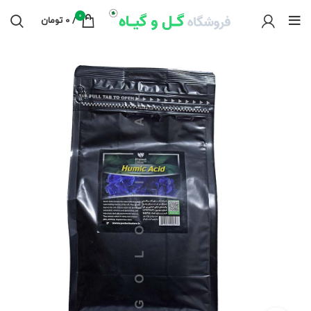
0
/
0
تومان