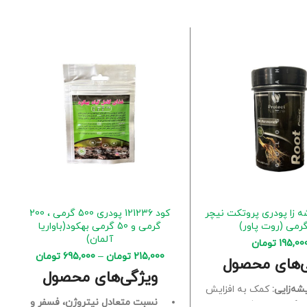
 زا پودری پروتکت نیچر
کود 121236 پودری 500 گرمی ، 200
گرمی و 50 گرمی بهکود(باواریا
آلمان)
195,00
تومان
215,000
تومان
–
695,000
تومان
ی‌های محصول
ویژگی‌های محصول
ه‌زایی:
کمک به افزایش
نسبت متعادل نیتروژن، فسفر و
 کیفیت ریشه‌زایی در