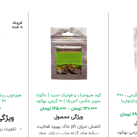
فروخت
ه شده
کود 202020 پودری 500 گرمی ، 200
کود هیومیک و فولیک اسید ( داکوتا
هورمون ریشه
هکود(باواریا
سوپر مکس آمریکا ) 10 گرمی بهکود
60 گرمی (روت پاور)
130,000
تومان
–
175,000
تومان
0
69
تومان
ویژگ
ویژگی محصول
ل
کاهش میزان ph خاک
بهبود فعالیت
تقویت ریش
ریشه های گیاه
جذب بیشتر مواد
سرعت و