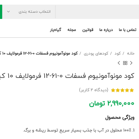
انتخاب دسته بندی
تماس با ما
درباره ما
قوانین
مجله
گیاه‌یار
خانه
کود
کودهای پودری
کود مونوآمونیوم فسفات 0-61-12 فرمولایف 10 کیلویی
کود مونوآمونیوم فسفات 0-61-12 فرمولایف 10 کیلویی
(دیدگاه
2
کاربر)
2,990,000
تومان
ویژگی محصول
1. ۱۰۰٪ محلول در آب با جذب بسیار سریع توسط ریشه و برگ.