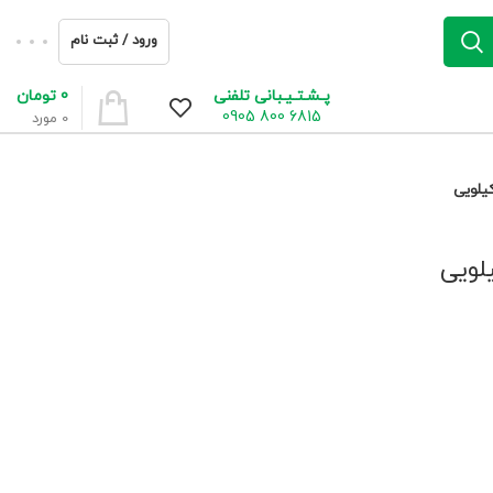
ورود / ثبت نام
0
تومان
پـشـتـیـبانی تلفنی
6815 800 0905
0
مورد