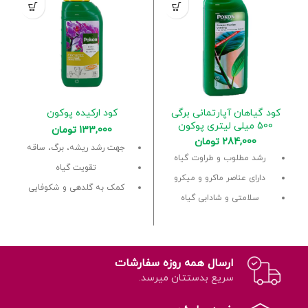
کود گیاهان آپارتمانی برگی
کود ارکیده پوکون
500 میلی لیتری پوکون
133,000
تومان
284,000
تومان
جهت رشد ریشه، برگ، ساقه
رشد مطلوب و طراوت گیاه
تقویت گیاه
دارای عناصر ماکرو و میکرو
کمک به گلدهی و شکوفایی
سلامتی و شادابی گیاه
ارسال همه روزه سفارشات
سریع بدستتان میرسد.