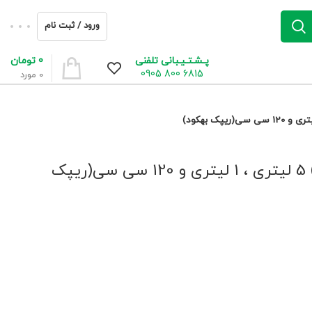
ورود / ثبت نام
0
تومان
پـشـتـیـبانی تلفنی
6815 800 0905
0
مورد
کود بمباردیر آلی کیمیتک اسپانیا (کود زیستی) 5 لیتری ، 1 لیتری و 120 سی سی(ریپک