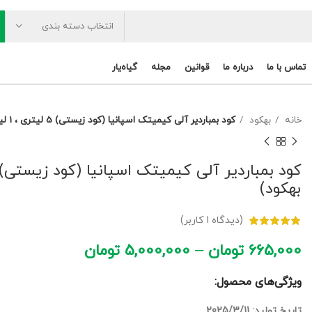
انتخاب دسته بندی
تماس با ما
درباره ما
قوانین
مجله
گیاه‌یار
خانه
بهکود
کود بمباردیر آلی کیمیتک اسپانیا (کود زیستی) 5 لیتری ، 1 لیتری و 120 سی سی(ریپک بهکود)
بهکود)
(دیدگاه
1
کاربر)
665,000
تومان
–
5,000,000
تومان
ویژگی‌های محصول:
تاریخ تولید: 2025/3/11