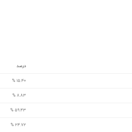
درصد
15.40 %
8.83 %
59.43 %
24.72 %