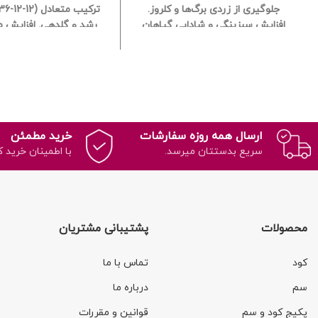
جلوگیری از زردی برگ‌ها و کلروز.
افزایش سبزینگی و شادابی گیاهان
رشد و گلدهی.
افزایش م
آپارتمانی.
تقویت رشد و بهبود
دوام گل‌ها.
تقویت ساق
فتوسنتز.
فرمولاسیون کلاته با جذب
یکنواخت گیاه.
افزایش
سریع.
مناسب برای آبیاری و
گیاهان در برابر تنش‌ه
غبارپاشی.
قابل استفاده برای بیشتر
مناسب برای سانسوریا، ز
گیاهان آپارتمانی و بیرونی.
کمک به
کاکتوس‌ها و گیاهان گلدا
رفع سریع علائم کمبود آهن در
مصرف از طریق آبیاری و م
گیاهان.
تولیدشده از مواد اولیه 
ارسال همه روزه سفارشات
خرید مطمئن
جذب سریع.
سریع بدستتان میرسد.
با اطمینان خرید ک
محصولات
پشتیبانی مشتریان
کود
تماس با ما
سم
درباره ما
پکیج کود و سم
قوانین و مقررات