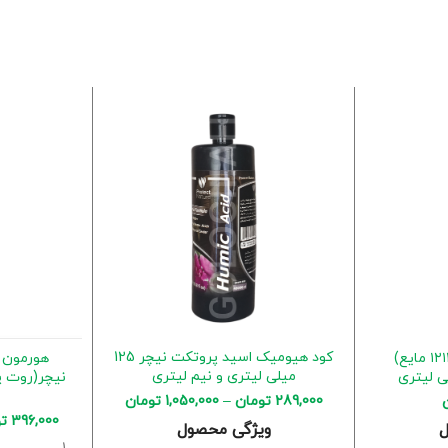
کود هیومیک اسید پروتکت نیچر 125
کود گلدهی فلاور (۱۲۱۲۳۶ مایع)
هورمون ر
میلی لیتری و نیم لیتری
289,000
تومان
–
1,050,000
تومان
396,000
ت
ویژگی محصول
ل