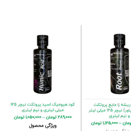
کود هیومیک اسید پروتکت نیچر 125
یشه زا مایع پروتکت
میلی لیتری و نیم لیتری
نیچر(روت پاور) نیچر 125 میلی لیتر
و نیم لیتری
289,000
تومان
–
1,050,000
تومان
ومان
–
1,125,000
تومان
ویژگی محصول