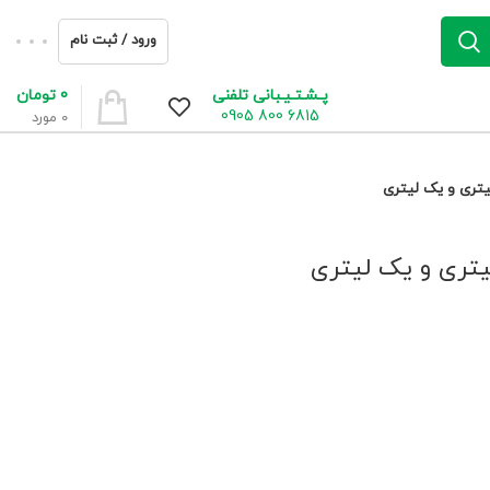
ورود / ثبت نام
0
تومان
پـشـتـیـبانی تلفنی
6815 800 0905
0
مورد