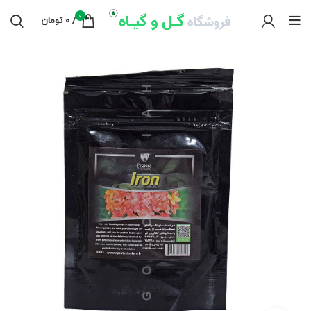
0
/
0
تومان