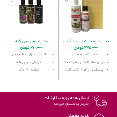
پک مقابله با پشه سیاه گلدان
پک پاجوش دهی گیاه
375,000
تومان
670,000
تومان
جذب آفات و حشرات
افزایش میزان جوانه دهی
درمان تمام آفات و حشرات خاک
افزایش حجم ریشه
پیشگیری از انواع آفات گلدان
تنظیم PH خاک
ارسال همه روزه سفارشات
سریع بدستتان میرسد.
خرید مطمئن