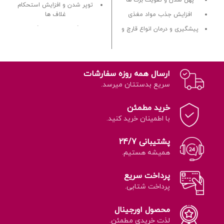
پهن شدن و تقویت برگ ها
توپر شدن و افزایش استحکام
افزایش جذب مواد مغذی
غلاف ها
پیشگیری و درمان انواع قارچ و
بزرگ شدن سایز برگ ها
باکتری
ارسال همه روزه سفارشات
سریع بدستتان میرسد.
خرید مطمئن
با اطمینان خرید کنید.
پشتیبانی 24/7
همیشه هستیم.
پرداخت سریع
پرداخت شتابی.
محصول اورجینال
لذت خریدی مطمئن.