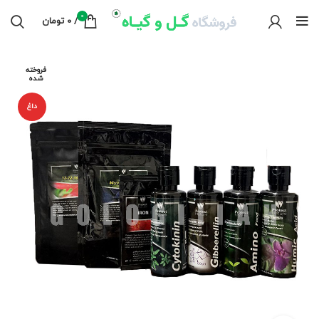
0
/
0
تومان
فروخته
شده
داغ