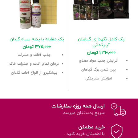
پک کامل نگهداری گیاهان
پک مقابله با پشه سیاه گلدان
آپارتمانی
375,000
تومان
1,290,000
تومان
جذب آفات و حشرات
افزایش جذب مواد مغذی
درمان تمام آفات و حشرات خاک
پهن شدن برگ گیاهان
پیشگیری از انواع آفات گلدان
افزایش سبزینگی
ارسال همه روزه سفارشات
سریع بدستتان میرسد.
خرید مطمئن
با اطمینان خرید کنید.