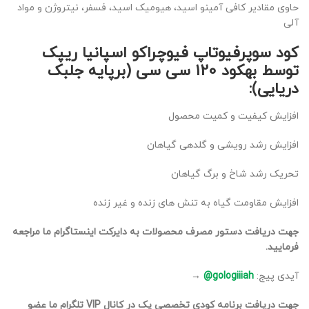
حاوی مقادیر کافی آمینو اسید، هیومیک اسید، فسفر، نیتروژن و مواد
آلی
کود سوپرفیوتاپ فیوچراکو اسپانیا ریپک
توسط بهکود 120 سی سی (برپایه جلبک
دریایی):
افزایش کیفیت و کمیت محصول
افزایش رشد رویشی و گلدهی گیاهان
تحریک رشد شاخ و برگ گیاهان
افزایش مقاومت گیاه به تنش های زنده و غیر زنده
جهت دریافت دستور مصرف محصولات به دایرکت اینستاگرام ما مراجعه
فرمایید.
آیدی پیج:
gologiiiah@
→
جهت دریافت برنامه کودی تخصصی پک در کانال VIP تلگرام ما عضو