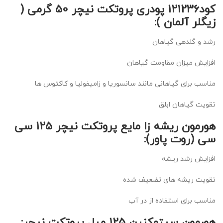
کود121236 پودری پروتکت نیچر 50 گرمی (
زیگلر آلمان ):
رشد و گلدهی گیاهان
افزایش میزان مقاومت گیاهان
مناسب برای گیاهانی مانند سانسوریا و زامیفولیا و کاکتوس ها
تقویت گیاهان ابلق
هورمون ریشه زا مایع پروتکت نیچر 125 سی
سی (روت پاور):
افزایش رشد ریشه
تقویت ریشه های تضعیف شده
مناسب برای استفاده از در آب
هورمون سیتوکنین 125 میل پروتکت نیچر: