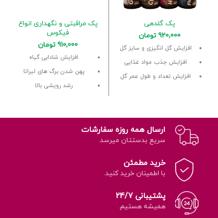
پک گلدهی
پک مراقبتی و نگهداری انواع
فیکوس
920,000
تومان
910,000
تومان
افزایش گل انگیزی و سایز گل
افزایش شادابی گیاه
افزایش جذب مواد غذایی
پهن شدن برگ های لیراتا
افزایش تعداد و طول عمر گل
رشد رویشی بالا
ارسال همه روزه سفارشات
سریع بدستتان میرسد.
خرید مطمئن
با اطمینان خرید کنید.
پشتیبانی 24/7
همیشه هستیم.