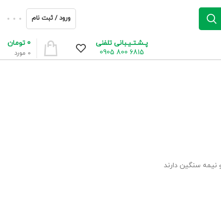
ورود / ثبت نام
0
تومان
پـشـتـیـبانی تلفنی
6815 800 0905
0
مورد
 نیمه سنگین دارند