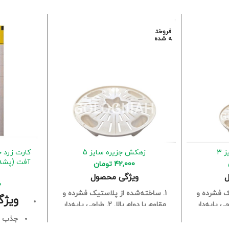
فروخت
ه شده
 3
زهکش جزیره سایز 5
کارت زرد 
آفت (پشه
42,000
تومان
ل
ویژگی محصول
0
ک فشرده و
1. ساخته‌شده از پلاستیک فشرده و
ویژگ
احی پایه‌دار
مقاوم با دوام بالا.
2. طراحی پایه‌دار
زیر گلدان.
برای گردش هوای بهتر در زیر گلدان.
جذب م
آب و رشد
3. جلوگیری از تجمع آب و رشد