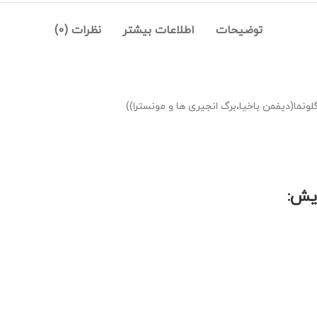
توضیحات
اطلاعات بیشتر
نظرات (0)
لونما(دیفمن باخیا،برگ انجیری ها و مونسترا))