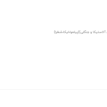
لاستیکا و جنگلی))پیلموا،لیکا،شفلرا)