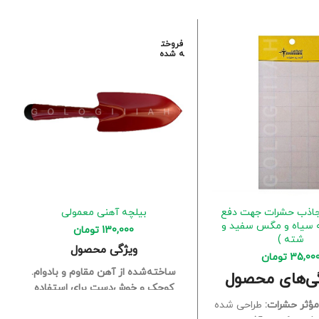
فروخت
ه شده
جاذب حشرات جهت دفع
بیلچه آهنی معمولی
 سیاه و مگس سفید و
130,000
تومان
شته )
ویژگی محصول
35,00
تومان
ساخته‌شده از آهن مقاوم و بادوام.
ی‌های محصول
کوچک و خوش‌دست برای استفاده
راحت.
مناسب برای کاشت بذر و نهال.
ؤثر حشرات:
طراحی شده