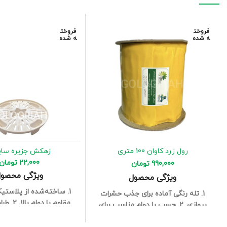
فروخت
فروخت
ه شده
ه شده
رول زرد کاوان 100 متری
زهکش جزیره سایز
22,000
تومان
990,000
تومان
ویژگی محصو
ویژگی محصول
1. ساخته‌شده از پلاستی
1. تله رنگی آماده برای جذب حشرات
مقاوم با دوام بالا.
2. طر
پروازی.
2. چسب با دوام مناسب برای
برای گردش هوای بهتر در 
استفاده داخلی و گلخانه‌ای.
3. نصب
3. جلوگیری از تجمع 