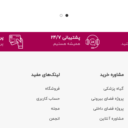
برای 
استفاده برای
قارچ‌های ریشه.
4. قابل استفاده برای
رنگ زر
باغی.
5.
گلدان‌های آپارتمانی و باغی.
5.
به طو
در گلدان و
مناسب برای ایجاد جزیره در گلدان و
اوم در برابر
حفظ سلامت گیاه.
6. مقاوم در برابر
فشار و قابل تحمل تا (3.5 کیلوگرم)
فشار و قابل تحمل تا (10 کیلوگرم)
ایمن
7. در سایز 3 (قطر: 14
وزن.
7. در سایز 5 (قطر: 21 سانتی‌متر
پشتیبانی 24/7
پر
شیمی
 ارتفاع: 3 سانتی‌متر) با
ارتفاع: 4 سانتی‌متر) با رنگ سفید
نید.
همیشه هستیم.
پر
استفاد
می‌شود.
روشن عرضه می‌شود.
مناسب 
استفا
س
مشاوره خرید
لینک‌های مفید
آسا
استفاد
گیاه پزشکی
فروشگاه
پروژه فضای بیرونی
حساب کاربری
پروژه فضای داخلی
مجله
مشاوره آنلاین
انجمن