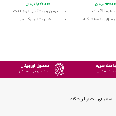
920,00
تومان
1,070,000
تومان
تنظیم PH خاک
درمان و پیشگیری انواع آفات
 میزان فتوسنتز گیاه
رشد ریشه و برگ دهی
گیری از استپ رشد
افزایش جذب مواد مغذی
داخت سریع
محصول اورجینال
داخت شتابی.
لذت خریدی مطمئن.
نمادهای اعتبار فروشگاه