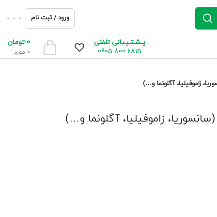
ورود / ثبت نام
0
تومان
پـشـتـیـبانی تلفنی
6815 800 0905
0
مورد
، زاموفیلیا، آگلونما و…)
نسوریا، زاموفیلیا، آگلونما و…)