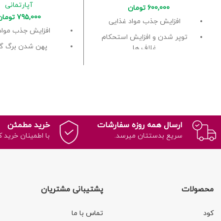
آپارتمانی
600,000
تومان
795,000
تومان
افزایش جذب مواد غذایی
افزایش جذب مواد
توپر شدن و افزایش استحکام
پهن شدن برگ گی
غلاف ها
افزایش سبزین
بزرگ شدن سایز برگ ها
ارسال همه روزه سفارشات
خرید مطمئن
سریع بدستتان میرسد.
با اطمینان خرید ک
محصولات
پشتیبانی مشتریان
کود
تماس با ما