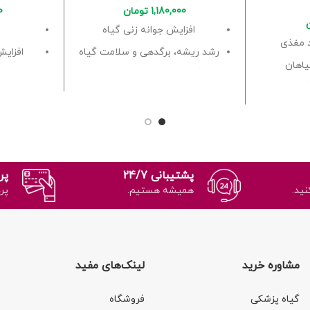
1,180,000
تومان
0
افزایش جوانه زنی گیاه
 مغذی
رشد ریشه، برگدهی و سلامت گیاه
افزایش
اهان
پیشگیری و درمان از انواع شپشک
جلو
گی
پشتیبانی 24/7
پر
نید.
همیشه هستیم.
پر
مشاوره خرید
لینک‌های مفید
گیاه پزشکی
فروشگاه