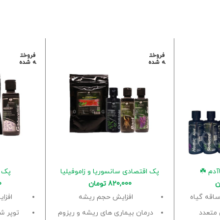
فروخت
فروخت
ه شده
ه شده
آدم ☘️
پک اقتصادی سانسوریا و زاموفیلیا
پک ح
ن
820,000
تومان
0
ساقه گیاه
افزایش حجم ریشه
افزا
 متعدد
درمان بیماری های ریشه و ریزوم
توپر ش