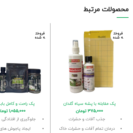
محصولات مرتبط
فروخت
فروخت
ه شده
ه شده
پک مقابله با پشه سیاه گلدان
پک راحت و کامل بابا
375,000
تومان
1,055,000
توما
جذب آفات و حشرات
جلوگیری از افتادگی 
درمان تمام آفات و حشرات خاک
ایجاد پاجوش های