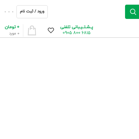
ورود / ثبت نام
0
تومان
پـشـتـیـبانی تلفنی
6815 800 0905
0
مورد