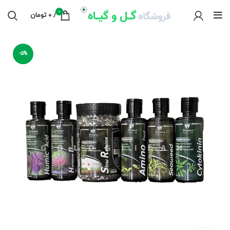
0
/
0
تومان
-5%