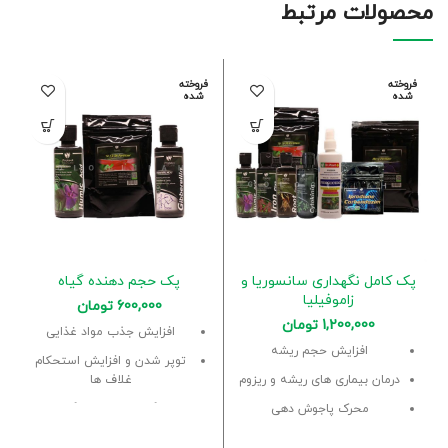
محصولات مرتبط
فروخته
فروخته
شده
شده
پک کامل نگهداری سانسوریا و
پک حجم دهنده گیاه
زاموفیلیا
600,000
تومان
1,200,000
تومان
افزایش جذب مواد غذایی
افزایش حجم ریشه
توپر شدن و افزایش استحکام
درمان بیماری های ریشه و ریزوم
غلاف ها
محرک پاجوش دهی
بزرگ شدن سایز برگ ها