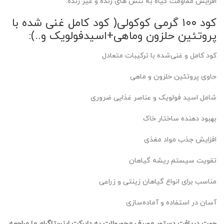
افزایش مقاومت گیاه به تنش های زنده و غیر زنده.
کود ۱۰۰ گرمی کوکولی( کود کامل غنی شده با
پروتئین حلزون وماهی+اسیدفولویک و..):
کود کامل و غنی‌شده با ترکیبات متعادل
حاوی پروتئین حلزون و ماهی
شامل اسید فولویک و عناصر غذایی ضروری
بهبود دهنده ساختار خاک
افزایش جذب مواد مغذی
تقویت سیستم ریشه گیاهان
مناسب برای انواع گیاهان زینتی و زراعی
آسان در استفاده و آماده‌سازی
جهت دریافت دستور مصرف محصولات به دایرکت اینستاگرام ما مراجعه