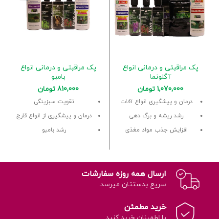
پک مراقبتی و درمانی انواع
پک مراقبتی و درمانی انواع
آگلونما
بامبو
1,070,000
تومان
810,000
تومان
درمان و پیشگیری انواع آفات
تقویت سبزینگی
رشد ریشه و برگ دهی
درمان و پیشگیری از انواع قارچ
افزایش جذب مواد مغذی
رشد بامبو
ارسال همه روزه سفارشات
سریع بدستتان میرسد.
خرید مطمئن
با اطمینان خرید کنید.