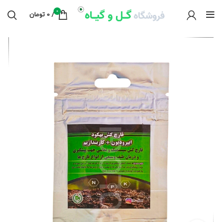
0
/
0
تومان