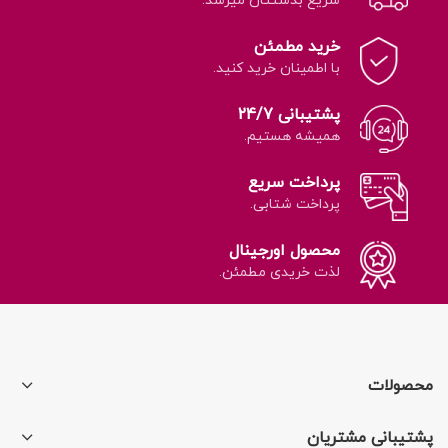
سریع بدستتان میرسد.
استفاده برای گیاهان زراعی،
رطوبت.
دارای گواهی ارگانیک مطابق
زینتی و آپارتمانی.
استاندارد ملی ایران و اتحادیه اروپا.
خرید مطمئن
خاصیت تماس و
با اطمینان خرید کنید.
گوارشی:
اثرگذاری از طریق تماس
و بلعیدن توسط حشرات.
پشتیبانی 24/7
دور از دسترس
همیشه هستیم.
کودکان:
بسته‌بندی ایمن و
مناسب برای نگهداری.
پرداخت سریع
پرداخت شتابی.
محصول اورجینال
لذت خریدی مطمئن.
محصولات
پشتیبانی مشتریان