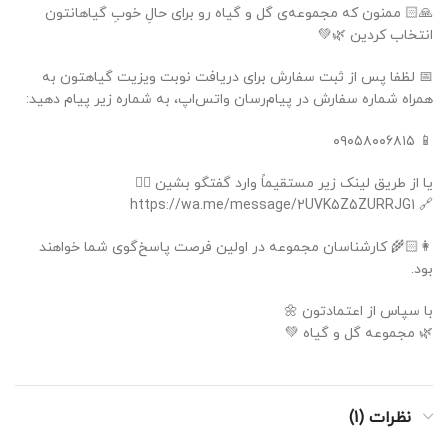
🙏🏻 ممنون که مجموعه‌ی گل و گیاه رو برای حالِ خوبِ گیاهانتون
انتخاب کردین 🌿💚
📅 لظفا پس از ثبت سفارش برای دریافت نوبت ویزیت گیاهتون به
همراه شماره سفارش در پیام‌رسان واتس‌اپ، به شماره زیر پیام دهید:
📱 ۰۹۰۵۸۰۰۶۸۱۵
یا از طریق لینک زیر مستقیماً وارد گفتگو بشین 👇🏻
🔗 https://wa.me/message/2UVK5Z5ZURRJG1
👩🏻‍🌾 کارشناسان مجموعه در اولین فرصت پاسخ‌گوی شما خواهند
بود.
با سپاس از اعتمادتون 🌼
🌿 مجموعه گل و گیاه 💚
نظرات (1)