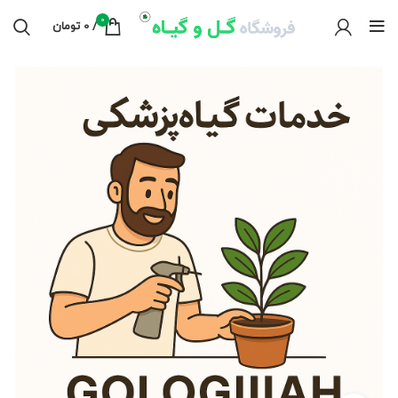
0
/
0
تومان