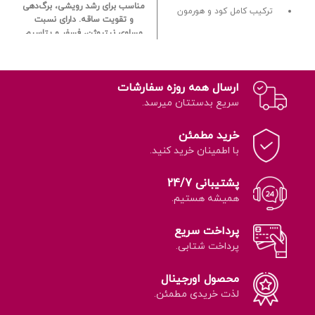
مناسب برای رشد رویشی، برگ‌دهی
ترکیب کامل کود و هورمون
و تقویت ساقه.
دارای نسبت
مساوی نیتروژن، فسفر و پتاسیم
(۲۰-۲۰-۲۰).
فرم مایع با قابلیت
جذب سریع از طریق ریشه.
افزایش
سبزینگی و نشاط عمومی گیاه.
ارسال همه روزه سفارشات
مخصوص گیاهان برگ‌سبز
آپارتمانی مانند فیلودندرون،
سریع بدستتان میرسد.
پتوس، سینگونیوم و غیره.
مناسب
برای گیاهان برگ سبز به جز
خرید مطمئن
سانسوریا و زامیفولیا.
نحوه مصرف:
با اطمینان خرید کنید.
۱۰ سی‌سی در یک لیتر آب، آبیاری
هر دو هفته یک‌بار.
مناسب برای
گیاهان برگی، اما نه برای سانسوریا
پشتیبانی 24/7
و زامیفولیا.
تقویت گیاهان ضعیف
همیشه هستیم.
و بهبود رشد در شرایط نوری کم.
برند معتبر «Protect Nature» با
پرداخت سریع
فرمول پایدار و مؤثر.
پرداخت شتابی.
محصول اورجینال
لذت خریدی مطمئن.