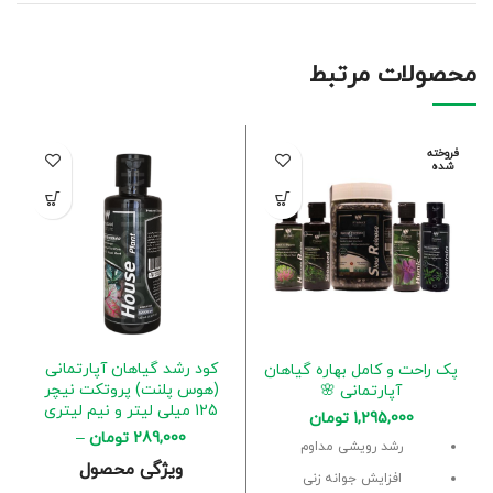
محصولات مرتبط
فروخته
شده
کود رشد گیاهان آپارتمانی
پک راحت و کامل بهاره گیاهان
(هوس پلنت) پروتکت نیچر
آپارتمانی 🌸
125 میلی لیتر و نیم لیتری
1,295,000
تومان
289,000
تومان
–
رشد رویشی مداوم
1,050,000
تومان
ویژگی محصول
افزایش جوانه زنی