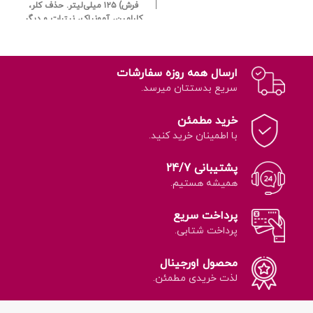
فرش) ۱۲۵ میلی‌لیتر.
حذف کلر،
کلرامین، آمونیاک، نیترات و دیگر
آلاینده‌ها.
مناسب برای گیاهان
آپارتمانی و باغی.
آماده‌سازی سریع
آب در عرض ۱۰ دقیقه.
افزایش
ارسال همه روزه سفارشات
جذب مواد مغذی توسط گیاه.
بهبود کیفیت و طعم آب برای
سریع بدستتان میرسد.
مصرف گیاه.
اثر سریع و قابل
اعتماد.
مناسب برای گیاهان حساس
خرید مطمئن
و تازه کاشته شده.
کاهش اثرات
با اطمینان خرید کنید.
منفی آب لوله‌کشی بر رشد گیاه.
پشتیبانی 24/7
همیشه هستیم.
پرداخت سریع
پرداخت شتابی.
محصول اورجینال
لذت خریدی مطمئن.