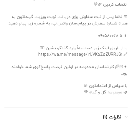
انتخاب کردین 🌿💚
📅 لظفا پس از ثبت سفارش برای دریافت نوبت ویزیت گیاهاتون به
همراه شماره سفارش در پیام‌رسان واتس‌اپ، به شماره زیر پیام دهید:
📱 ۰۹۰۵۸۰۰۶۸۱۵
یا از طریق لینک زیر مستقیماً وارد گفتگو بشین 👇🏻
🔗 https://wa.me/message/2UVK5Z5ZURRJG1
👩🏻‍🌾 کارشناسان مجموعه در اولین فرصت پاسخ‌گوی شما خواهند
بود.
با سپاس از اعتمادتون 🌼
🌿 مجموعه گل و گیاه 💚
نظرات (1)