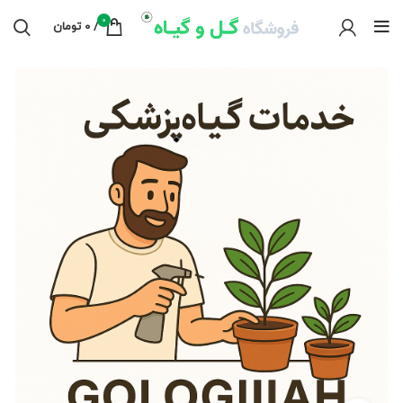
0
/
0
تومان