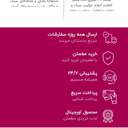
استفاده خانگی و گلخانه‌ای.
سبک
کاشت آماده.
ترکیب سبک و
با چگالی پایین و حمل‌ونقل آسان.
مغذی با زهکشی مناسب.
حاوی
دارای تخلخل زیاد برای تهویه بهتر
مواد آلی و معدنی مفید.
خاک.
غیرقابل فرسایش و ماندگار
مناسب برای کاشت انواع گیاه
برای سال‌ها.
بهبوددهنده زهکشی و
آپارتمانی و سبزیجات.
استریل
جلوگیری از پوسیدگی ریشه.
و عاری از آفات و بیماری‌ها.
ارسال همه روزه سفارشات
مناسب برای ترکیب با خاک گلدان
آماده مصرف بدون نیاز به
گیاهان آپارتمانی.
بهترین انتخاب
سریع بدستتان میرسد.
ترکیب اضافی.
برای کاکتوس‌ها و گیاهان حساس
به آبیاری زیاد.
خرید مطمئن
با اطمینان خرید کنید.
پشتیبانی 24/7
همیشه هستیم.
پرداخت سریع
پرداخت شتابی.
محصول اورجینال
لذت خریدی مطمئن.