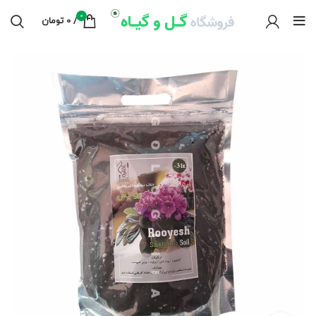
0
/
0
تومان