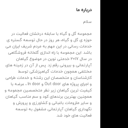
درباره ما
سلام
مجموعه گل و گیاه با سابقه درخشان فعالیت در
حوزه ی گل و گیاه، هر روز در حال توسعه گستره ی
خدمات رسانی در این مهم به مردم شریف ایران می
باشد. این مجموعه با راه اندازی گلخانه فروشگاهی
در سال 2017 خدمتی نوین در موضوع گیاهان
آپارتمانی و بیرونی رقم زد. پس از آن در زمینه های
مختلفی همچون خدمات گیاهپزشکی توسط
کارشناسان و متخصصان این رشته و خدمات طراحی
و اجرای پروژه های Out door و In door ، عرضه با
کیفیت ترین گیاهان زیر نظر متخصصین مجموعه و
همچنین بهترین برندهای کود و سم مناسب گیاهان
و سایر ملزومات باغبانی و کشاورزی و پرورش و
نگهداری گیاهان آپارتمانی مشغول به توسعه
فعالیت های خود شد.