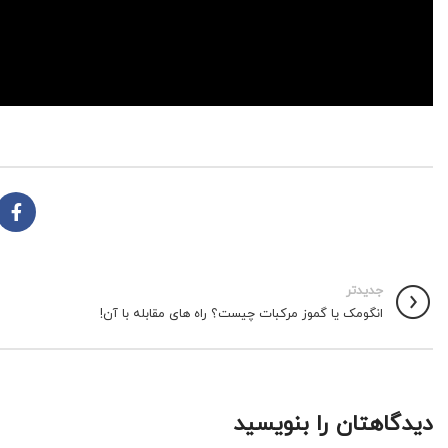
جدیدتر
انگومک یا گموز مرکبات چیست؟ راه های مقابله با آن!
دیدگاهتان را بنویسید