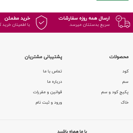
ارسال همه روزه سفارشات
خرید مطمئن
سریع بدستتان میرسد.
با اطمینان خرید ک
محصولات
پشتیبانی مشتریان
کود
تماس با ما
سم
درباره ما
پکیج کود و سم
قوانین و مقررات
خاک
ورود و ثبت نام
با ما همراه باشید