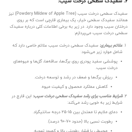
6. سفیدک سطحی درخت سیب:
سفیدک سطحی درخت سیب (Powdery Mildew of Apple Tree) نیز
همانند سفیدک سطحی خیار، یک بیماری قارچی است که بر روی
درختان سیب وجود دارد. در زیر به برخی اطلاعات کلی درباره سفیدک
سطحی درخت سیب می‌پردازم:
علائم بیماری:
سفیدک سطحی درخت سیب علائم خاصی دارد که
شامل موارد زیر می‌شود:
پوششی سفید پودری روی برگ‌ها، ساقه‌ها، گل‌ها و میوه‌های
درخت سیب.
ریزش برگ‌ها و ضعف در رشد و توسعه درخت.
کاهش عملکرد محصول و کیفیت میوه.
شرایط مناسب برای رشد سفیدک سطحی درخت سیب:
این قارچ در
شرایط زیر به خوبی رشد می‌کند:
دمای ملایم تا معتدل بین 15-25 درجه سانتیگراد.
رطوبت نسبی بالا (حدود 70-90 درصد).
محیطی با فشار رطوبتی بالا و کمبود تهویه.