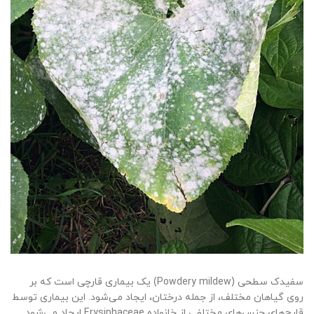
سفیدک سطحی (Powdery mildew) یک بیماری قارچی است که بر
روی گیاهان مختلف، از جمله درختان، ایجاد می‌شود. این بیماری توسط
قارچ‌های جنس‌های مختلفی از خانواده Erysiphaceae ایجاد می‌شود.