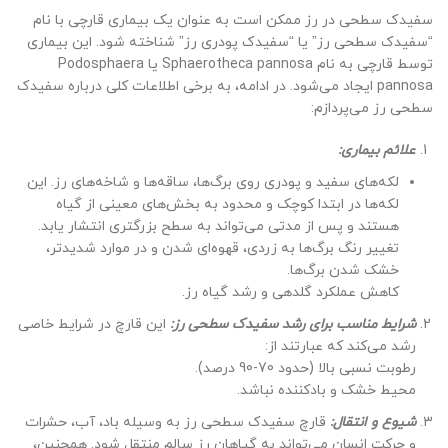
سفیدک سطحی در رز ممکن است به عنوان یک بیماری قارچی با نام
“سفیدک سطحی رز” یا “سفیدک پودری رز” شناخته شود. این بیماری
توسط قارچی به نام Sphaerotheca pannosa یا Podosphaera
pannosa ایجاد می‌شود. در ادامه، به برخی اطلاعات کلی درباره سفیدک
سطحی رز می‌پردازم:
علائم بیماری:
لکه‌های سفید و پودری روی برگ‌ها، ساقه‌ها و شاخه‌های رز. این
لکه‌ها در ابتدا کوچک و محدود به بخش‌های معینی از گیاه
هستند و پس از مدتی می‌تواند به سطح بزرگتری انتشار یابد.
تغییر رنگ برگ‌ها به زردی، قهوه‌ای شدن و در موارد شدیدتر،
خشک شدن برگ‌ها.
کاهش عملکرد گلدهی و رشد گیاه رز.
شرایط مناسب برای رشد سفیدک سطحی رز:
این قارچ در شرایط خاصی
رشد می‌کند که عبارتند از:
رطوبت نسبی بالا (حدود 70-90 درصد).
محیط خشک و بادکننده نباشد.
شیوع و انتقال:
قارچ سفیدک سطحی رز به وسیله باد، آب، حشرات
و حرکت انسان می‌تواند به گیاهان رز سالم منتقل شود. همچنین،