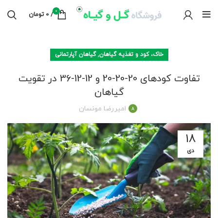
0
/
0
تومان
,
خاک، کود و تغذیه گیاهان
گیاهان آپارتمانی
تفاوت کودهای 20-20-20 و 12-12-36 در تقویت
گیاهان
امیررضا مونسان
18
دی