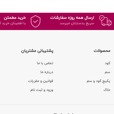
ارسال همه روزه سفارشات
خرید مطمئن
سریع بدستتان میرسد.
با اطمینان خرید ک
محصولات
پشتیبانی مشتریان
کود
تماس با ما
سم
درباره ما
پکیج کود و سم
قوانین و مقررات
خاک
ورود و ثبت نام