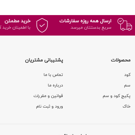
ارسال همه روزه سفارشات
خرید مطمئن
سریع بدستتان میرسد.
با اطمینان خرید ک
محصولات
پشتیبانی مشتریان
کود
تماس با ما
سم
درباره ما
پکیج کود و سم
قوانین و مقررات
خاک
ورود و ثبت نام