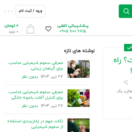
ورود / ثبت نام
0
تومان
پـشـتـیـبانی تلفنی
6815 800 0905
0
مورد
انی
نوشته های تازه
؟ راه
معرفی سموم شیمیایی مناسب
برای گیاهان زینتی
27 تیر, 1404
بدون نظر
هان، یک
معرفی سموم شیمیایی مناسب
برای کنترل آفات باغچه خانگی
..
27 تیر, 1404
بدون نظر
نکات مهم در زمان‌بندی استفاده
از سموم شیمیایی