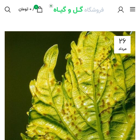
0
/
0
تومان
26
مرداد