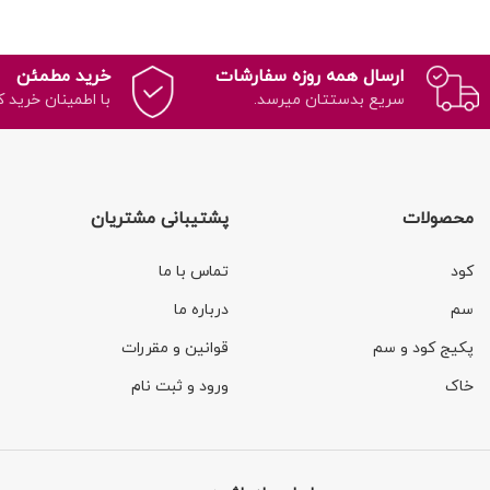
ارسال همه روزه سفارشات
خرید مطمئن
سریع بدستتان میرسد.
با اطمینان خرید ک
محصولات
پشتیبانی مشتریان
کود
تماس با ما
سم
درباره ما
پکیج کود و سم
قوانین و مقررات
خاک
ورود و ثبت نام