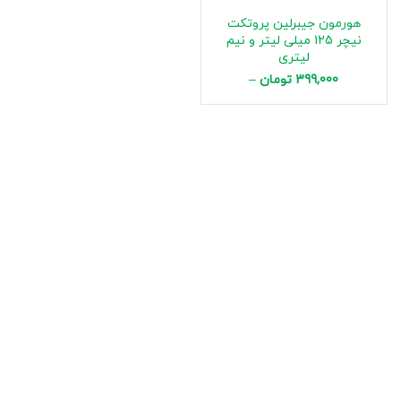
هورمون جیبرلین پروتکت
نیچر 125 میلی لیتر و نیم
لیتری
399,000
تومان
–
1,125,000
تومان