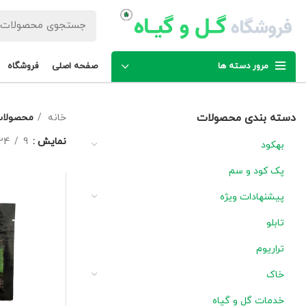
مرور دسته ها
صفحه اصلی
فروشگاه
دسته بندی محصولات
خانه
محصولات برچسب
نمایش
9
24
بهکود
پک کود و سم
پیشنهادات ویژه
تابلو
تراریوم
خاک
خدمات گل و گیاه