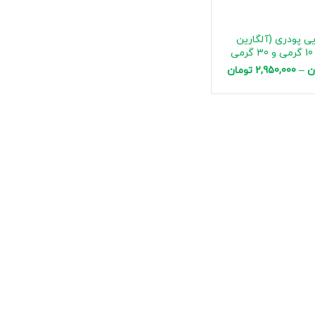
ی پودری (آلگارین
ی
ن
–
2,950,000
تومان