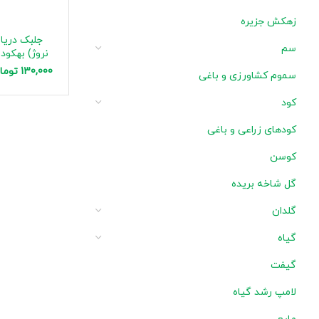
زهکش جزیره
جلبک دریای
سم
نروژ) بهکود 10 گرمی و 30 گرم
130,000
توما
سموم کشاورزی و باغی
کود
کودهای زراعی و باغی
کوسن
گل شاخه بریده
گلدان
گیاه
گیفت
لامپ رشد گیاه