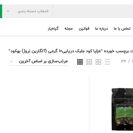
انتخاب دسته بندی
تماس با ما
درباره ما
قوانین
مجله
گیاه‌یار
 خورده “مزایا کود جلبک دریایی10 گرمی (آلگارین نروژ) بهکود”
36