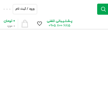
ورود / ثبت نام
0
تومان
پـشـتـیـبانی تلفنی
6815 800 0905
0
مورد