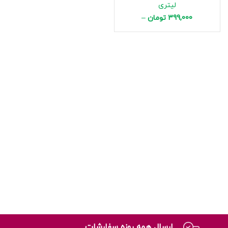
لیتری
399,000
تومان
–
1,125,000
تومان
ارسال همه روزه سفارشات