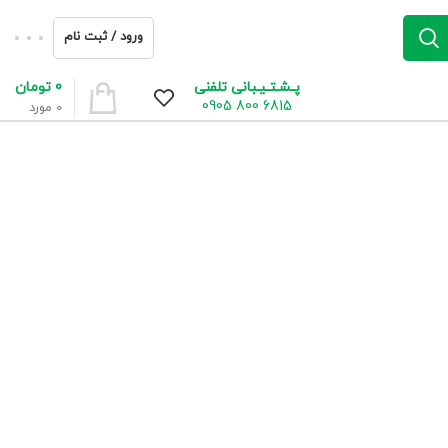
ورود / ثبت نام
0
تومان
پـشـتـیـبانی تلفنی
6815 800 0905
0
مورد