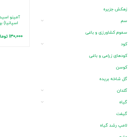
زهکش جزیره
آمینو اسید
سم
سموم کشاورزی و باغی
130,000
توما
کود
کودهای زراعی و باغی
کوسن
گل شاخه بریده
گلدان
گیاه
گیفت
لامپ رشد گیاه