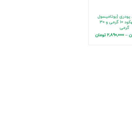
 پودری (بوتامیسول
اسپانیا) بهکود 10 گرمی و 30
گرمی
ن
–
2,890,000
تومان