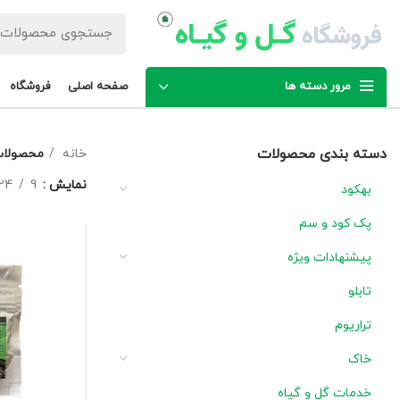
مرور دسته ها
صفحه اصلی
فروشگاه
دسته بندی محصولات
خانه
محصولات برچسب 
نمایش
9
24
بهکود
پک کود و سم
پیشنهادات ویژه
تابلو
تراریوم
خاک
خدمات گل و گیاه