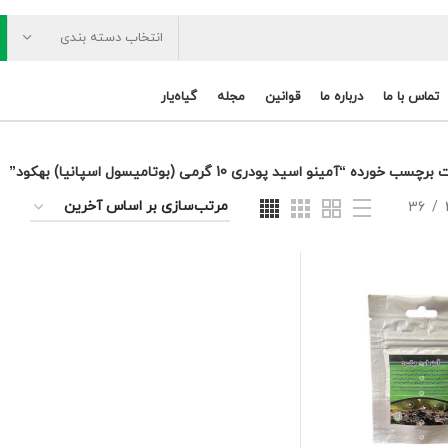
انتخاب دسته بندی
تماس با ما
درباره ما
قوانین
مجله
گیاه‌یار
خورده “آمینو اسید پودری 10 گرمی (بوتامیسول اسپانیا) بهکود”
36