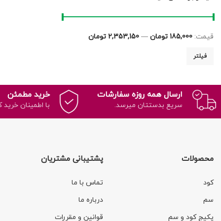
قیمت:
185,000 تومان
—
2,353,150 تومان
فیلتر
ارسال همه روزه سفارشات
خرید مطمئن
سریع بدستتان میرسد.
با اطمینان خرید ک
محصولات
پشتیبانی مشتریان
کود
تماس با ما
سم
درباره ما
پکیج کود و سم
قوانین و مقررات