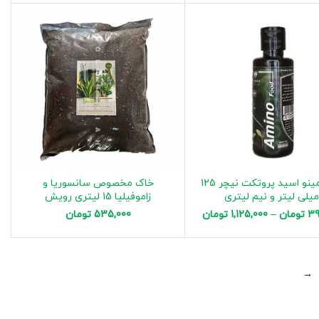
کود آمینو اسید پروتکت نیچر 125
خاک مخصوص سانسوریا و
یلی لیتر و نیم لیتری
زاموفیلیا 15 لیتری رویش
39
تومان
–
1,125,000
تومان
535,000
تومان
→