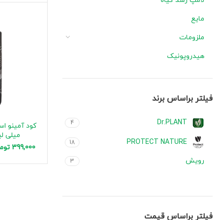
لامپ رشد گیاه
مایع
ملزومات
هیدروپونیک
فیلتر براساس برند
Dr.PLANT
4
میلی لی
PROTECT NATURE
18
399,000
توم
رویش
3
فیلتر براساس قیمت