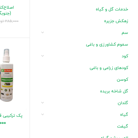
اصلاح‌کن
خدمات گل و گیاه
(جنوبگان) 0
زهکش جزیره
285,000
تو
سم
سموم کشاورزی و باغی
کود
کودهای زراعی و باغی
کوسن
گل شاخه بریده
گلدان
گیاه
پک ترکیبی 
000
گیفت