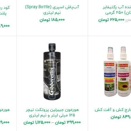
نده آب رکتیفایر
آب‌پاش اسپری (Spray Bottle)
کود ر
25 گرمی
نیم لیتری
225,000
تومان
185,000
تومان
مان
9,000
قارچ کش و آفت کش
هورمون جیبرلین پروتکت نیچر
125 میلی لیتر و نیم لیتری
م
849,
تومان
399,000
تومان
–
1,125,000
تومان
9,000