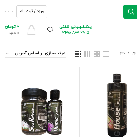
ورود / ثبت نام
0
تومان
پـشـتـیـبانی تلفنی
6815 800 0905
0
مورد
36
24