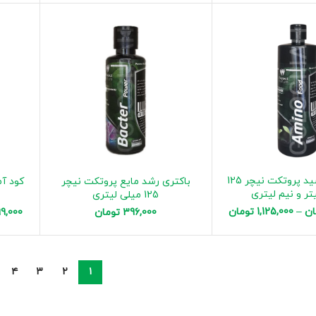
کود آمینو اسید پروتکت نیچر 125
باکتری رشد مایع پروتکت نیچر
تر و نیم لیتری
125 میلی لیتری
م
ان
–
1,125,000
تومان
396,000
تومان
9,000
۴
۳
۲
۱