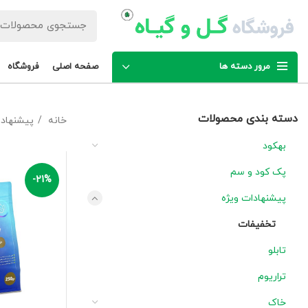
مرور دسته ها
صفحه اصلی
فروشگاه
دسته بندی محصولات
خانه
پیشنهاد
بهکود
پک کود و سم
-21%
پیشنهادات ویژه
تخفیفات
تابلو
تراریوم
خاک