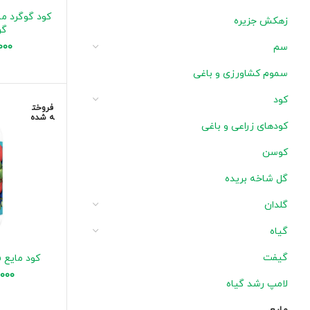
زهکش جزیره
گرم
سم
000
سموم کشاورزی و باغی
کود
فروخت
ه شده
کودهای زراعی و باغی
کوسن
گل شاخه بریده
گلدان
گیاه
گیفت
کود مایع ف
,000
لامپ رشد گیاه