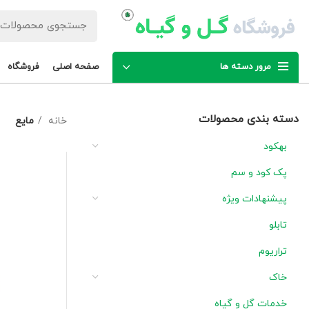
مرور دسته ها
صفحه اصلی
فروشگاه
دسته بندی محصولات
خانه
مایع
بهکود
پک کود و سم
پیشنهادات ویژه
تابلو
تراریوم
خاک
خدمات گل و گیاه