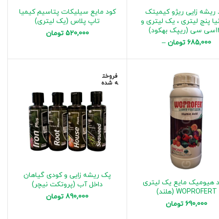
 ریشه زایی ریژو کیمیتک
کود مایع سیلیکات پتاسیم کیمیا
یا پنج لیتری ، یک لیتری و
تاپ پلاس (یک لیتری)
 بهکود)
520,000
تومان
685,000
تومان
–
7,500,000
تومان
فروخت
ه شده
پک ریشه زایی و کودی گیاهان
 هیومیک مایع یک لیتری
داخل آب (پروتکت نیچر)
WOPROFERT (هلند)
890,000
تومان
690,000
تومان