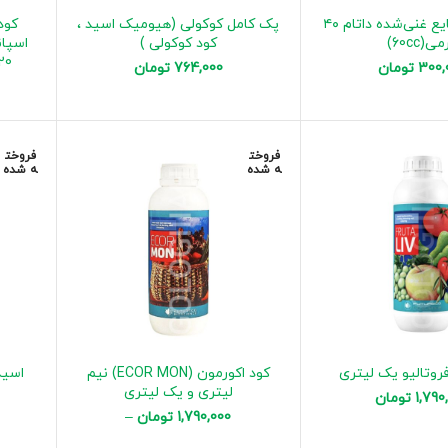
کود گوگرد مایع غنی‌شده داتام ۴۰
پک کامل کوکولی (هیومیک اسید ،
کود
ی(60cc)
کود کوکولی )
اسپان
120سی سی (ریپک
300,
تومان
764,000
تومان
فروخت
فروخت
ه شده
ه شده
روتالیو یک لیتری
کود اکورمون (ECOR MON) نیم
اسید
لیتری و یک لیتری
1,790
تومان
1,790,000
تومان
–
2,990,000
تومان