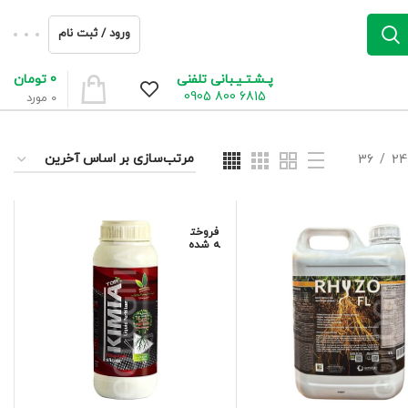
ورود / ثبت نام
0
تومان
پـشـتـیـبانی تلفنی
6815 800 0905
0
مورد
36
24
فروخت
ه شده