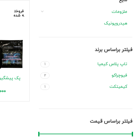
مایع
ملزومات
فروخت
ه شده
هیدروپونیک
فیلتر براساس برند
تاپ پلاس کیمیا
1
فیوچراکو
2
پک پیشگیری
کیمیتکت
1
000
فیلتر براساس قیمت