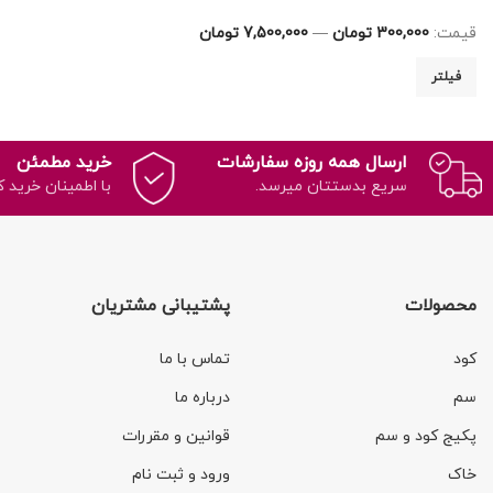
قیمت:
300,000 تومان
—
7,500,000 تومان
فیلتر
ارسال همه روزه سفارشات
خرید مطمئن
سریع بدستتان میرسد.
با اطمینان خرید ک
محصولات
پشتیبانی مشتریان
کود
تماس با ما
سم
درباره ما
پکیج کود و سم
قوانین و مقررات
خاک
ورود و ثبت نام