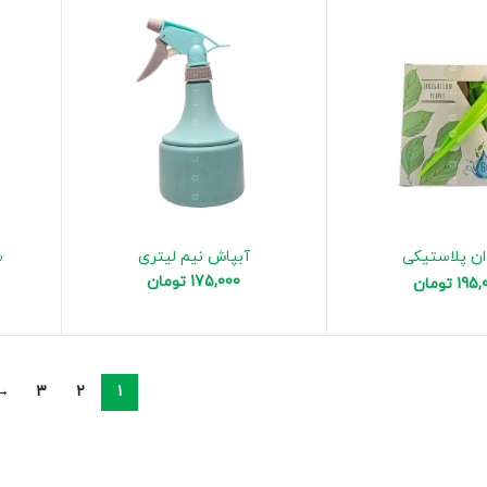
ان پلاستیکی
آبپاش نیم لیتری
س
175,000
تومان
195,
تومان
→
۳
۲
۱