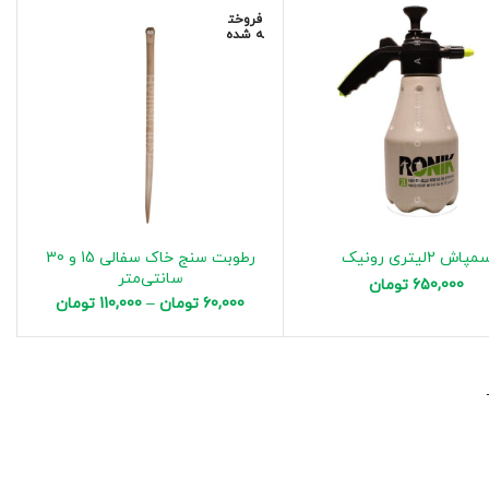
فروخت
ه شده
مپاش 2لیتری رونیک
رطوبت سنج خاک سفالی 15 و 30
سانتی‌متر
650,000
تومان
60,000
تومان
–
110,000
تومان