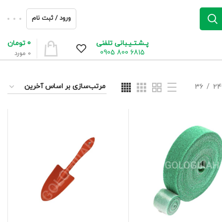
ورود / ثبت نام
0
تومان
پـشـتـیـبانی تلفنی
6815 800 0905
0
مورد
36
24