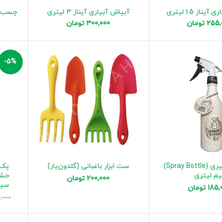
ناز 1.5 لیتری
آبپاش آبیاری آیناز 3 لیتری
چسب سبز
255,
تومان
300,000
تومان
-5%
آب‌پاش اسپری (Spray Bottle)
ست ابزار باغبانی (گلدون‌یار)
یم لیتری
حشر
200,000
تومان
سیا
185,
تومان
,000