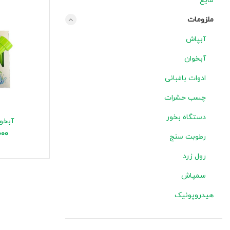
مایع
ملزومات
آبپاش
آبخوان
ادوات باغبانی
چسب حشرات
دستگاه بخور
آبخو
000
رطوبت سنج
رول زرد
سمپاش
هیدروپونیک