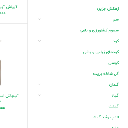
آبپاش آبیاری آی
زهکش جزیره
000
سم
سموم کشاورزی و باغی
کود
کودهای زراعی و باغی
کوسن
گل شاخه بریده
گلدان
گیاه
ن
گیفت
000
لامپ رشد گیاه